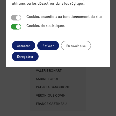
utilisons ou les désactiver dans
les réglages
.
CATÉGORIE
Formation
Cookies essentiels au fonctionnement du site
Cookies essentiels au fonctionnement du site
Cookies de statistiques
Cookies de statistiques
ORGANISATEUR
OMNICITÉ
Accepter
Refuser
En savoir plus
Enregistrer
PARTICIPANTS
VALÉRIE ROHART
SABINE TOPOL
PATRICIA DANQUIGNY
VÉRONIQUE COVIN
FRANCE GASTINEAU