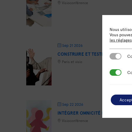
Visioconférence
Nous utilis
Vous pouvez 
les réglages
Sep 21 2026
CONSTRUIRE ET TESTER SON PITC
Cookies es
Co
Paris et visio
Cookies de
Co
Accep
Sep 22 2026
INTÉGRER OMNICITÉ FORMATION 
Visioconférence