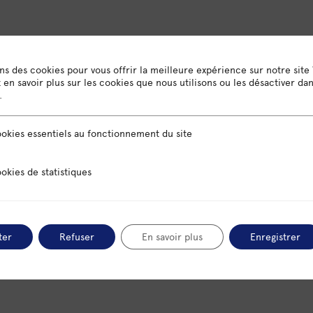
ons des cookies pour vous offrir la meilleure expérience sur notre site
en savoir plus sur les cookies que nous utilisons ou les désactiver da
.
H COMMERCIAL
sentiels au fonctionnement du site
okies essentiels au fonctionnement du site
 statistiques
okies de statistiques
ter
Refuser
En savoir plus
Enregistrer
ET COMPÉTENCES