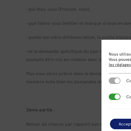
-qui êtes-vous (Prénom, nom),
-que faites-vous (métier et marque si vous en ave
-quelle est votre différenciation, la petite histoi
-et la demande spécifique du jour (ex: je veux êtr
Nous utilis
souhaite être mis en relation avec des assureurs,…
Vous pouvez 
les réglages
Plus vous serez précis dans la demande plus vous 
Cookies es
Co
membre note bien les demandes des autres membr
Cookies de
Co
2ème partie :
Retour de chacun par rapport aux demandes
Accep