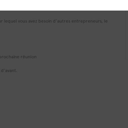
ur lequel vous avez besoin d’autres entrepreneurs, le
 prochaine réunion
 d’avant.