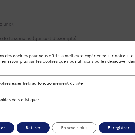
z une),
re de la semaine (qui sert d’exemple)
e mis en relation avec monsieur Y, DG de la société X; je
ons des cookies pour vous offrir la meilleure expérience sur notre site
).
en savoir plus sur les cookies que nous utilisons ou les désactiver da
.
aurez des résultats. Il est important que chaque
sentiels au fonctionnement du site
okies essentiels au fonctionnement du site
es pour les avoir bien en tête.
 statistiques
okies de statistiques
ter
Refuser
En savoir plus
Enregistrer