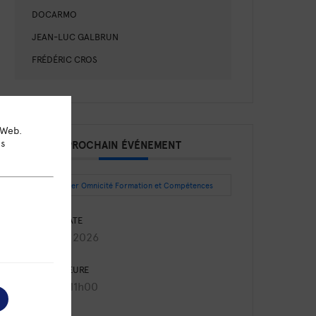
DOCARMO
JEAN-LUC GALBRUN
FRÉDÉRIC CROS
 Web.
ns
PROCHAIN ÉVÉNEMENT
Intégrer Omnicité Formation et Compétences
DATE
Août 27 2026
HEURE
9h30 - 11h00