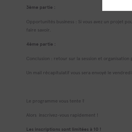
3ème partie :
Opportunités business : Si vous avez un projet po
faire savoir.
4ème partie :
Conclusion : retour sur la session et organisation
Un mail récapitulatif vous sera envoyé le vendredi
Le programme vous tente ?
Alors inscrivez-vous rapidement !
Les inscriptions sont limitées à 10 !