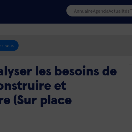
Annuaire
Agenda
Actualités
F
ez-vous
lyser les besoins de
onstruire et
re (Sur place