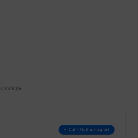
d’Omnicité
+ iCal / Outlook export