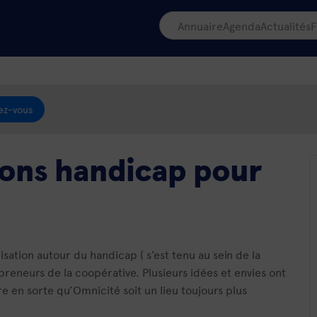
Annuaire
Agenda
Actualités
F
ez-vous
tions handicap pour
sation autour du handicap ( s’est tenu au sein de la
reneurs de la coopérative. Plusieurs idées et envies ont
e en sorte qu’Omnicité soit un lieu toujours plus