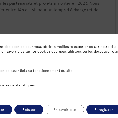
 les partenariats et projets à monter en 2023. Nous
ier entre 14h et 16h pour un temps d’échange (et de
ons des cookies pour vous offrir la meilleure expérience sur notre site
+ iCal / Outlook export
en savoir plus sur les cookies que nous utilisons ou les désactiver da
.
sentiels au fonctionnement du site
okies essentiels au fonctionnement du site
 statistiques
okies de statistiques
ter
Refuser
En savoir plus
Enregistrer