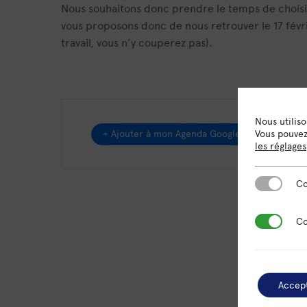
Nous souhaitons donc prendre le temps de choisir
vous proposons donc de nous retrouver le 17 févr
travail, vous n’y couperez pas).
Nous utilis
+ Ajouter à mon Agenda Google
Vous pouvez 
les réglages
Cookies es
Co
Cookies de
Co
Accep