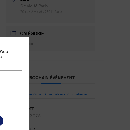
Omnicité Paris
70 rue Amelot, 75011 Paris
CATÉGORIE
Labo
 Web.
ns
PROCHAIN ÉVÉNEMENT
Intégrer Omnicité Formation et Compétences
DATE
Août 27 2026
HEURE