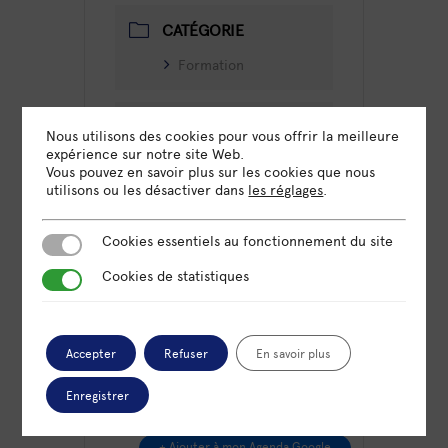
CATÉGORIE
Formation
ORGANISATEUR
Nous utilisons des cookies pour vous offrir la meilleure
expérience sur notre site Web.
OMNICITÉ
Vous pouvez en savoir plus sur les cookies que nous
utilisons ou les désactiver dans
les réglages
.
PARTICIPANTS
Cookies essentiels au fonctionnement du site
Cookies essentiels au fonctionnement du site
MULLER
Cookies de statistiques
Cookies de statistiques
DANYLA GUY
Accepter
Refuser
En savoir plus
Enregistrer
+ Ajouter à mon Agenda Google