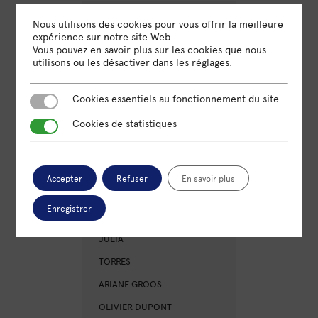
CATÉGORIE
Nous utilisons des cookies pour vous offrir la meilleure
expérience sur notre site Web.
Formation
Vous pouvez en savoir plus sur les cookies que nous
utilisons ou les désactiver dans
les réglages
.
ORGANISATEUR
Cookies essentiels au fonctionnement du site
Cookies essentiels au fonctionnement du site
OMNICITÉ
Cookies de statistiques
Cookies de statistiques
PARTICIPANTS
Accepter
Refuser
En savoir plus
MYRIAM POIRIER
Enregistrer
BABUT
JULIA
TORRES
ARIANE GROOS
OLIVIER DUPONT