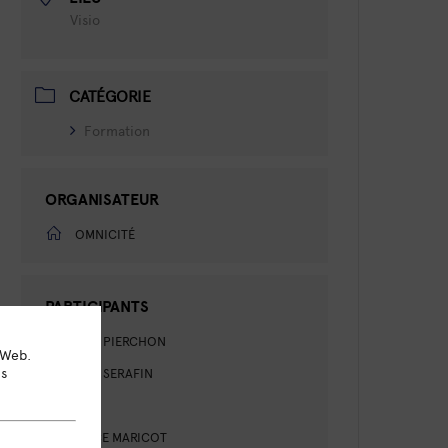
Visio
CATÉGORIE
Formation
ORGANISATEUR
OMNICITÉ
PARTICIPANTS
NICOLAS PIERCHON
 Web.
ns
ISABELLE SERAFIN
LEVY
LAURENCE MARICOT