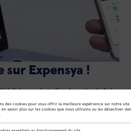
e sur Expensya !
érialisée pour la gestion des notes de frais
Expensya.
visio pour appréhender cet outil et vous
ons des cookies pour vous offrir la meilleure expérience sur notre site
utonome pour l’utiliser.
en savoir plus sur les cookies que nous utilisons ou les désactiver da
.
ions sur la gestion de vos frais !
en visio
sentiels au fonctionnement du site
okies essentiels au fonctionnement du site