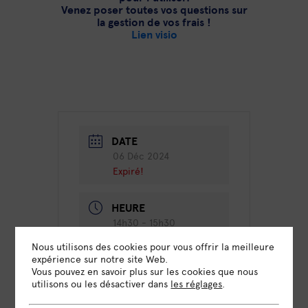
Venez poser toutes vos questions sur
la gestion de vos frais !
Lien visio
DATE
06 Déc 2024
Expiré!
HEURE
14h30 - 15h30
Nous utilisons des cookies pour vous offrir la meilleure
LIEU
expérience sur notre site Web.
Vous pouvez en savoir plus sur les cookies que nous
Visio
utilisons ou les désactiver dans
les réglages
.