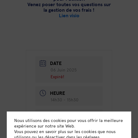
Venez poser toutes vos questions sur
la gestion de vos frais !
Lien visio
DATE
06 Juin 2025
Expiré!
HEURE
14h30 - 15h30
LIEU
Nous utilisons des cookies pour vous offrir la meilleure
Visio
expérience sur notre site Web.
Vous pouvez en savoir plus sur les cookies que nous
utilisons ou les désactiver dans
les réglages
.