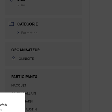
Visio
CATÉGORIE
Formation
ORGANISATEUR
OMNICITÉ
PARTICIPANTS
MACQUET
CAMILLE ALLAIN
AMIRA GHARBI
 Web.
ns
LAURENT AUSTIN