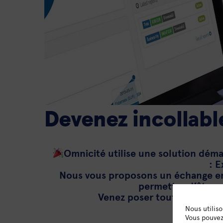
Devenez incollabl
Omnicité utilise une solution démat
: 
Nous vous proposons un échange en 
permettre d’être a
Venez poser toutes vos quest
Nous utilis
Vous pouvez 