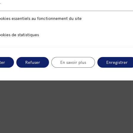
.
sentiels au fonctionnement du site
okies essentiels au fonctionnement du site
 statistiques
+ iCal / Outlook export
okies de statistiques
ter
Refuser
En savoir plus
Enregistrer