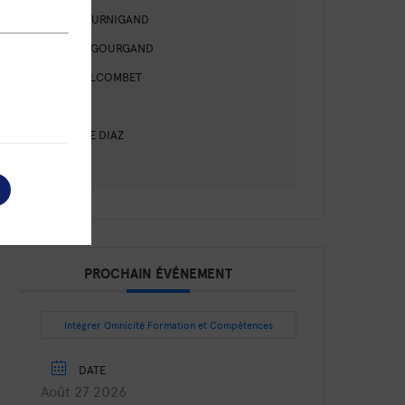
MARIE TOURNIGAND
VIRGINIE GOURGAND
ELISE COLCOMBET
DAOUI
CAROLINE DIAZ
DUFRENE
PROCHAIN ÉVÉNEMENT
Intégrer Omnicité Formation et Compétences
DATE
Août 27 2026