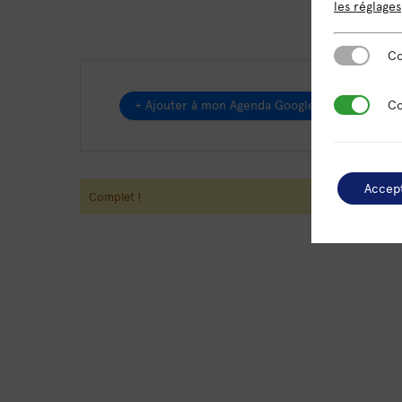
les réglages
Cookies es
Co
Cookies de
+ Ajouter à mon Agenda Google
Co
Accep
Complet !