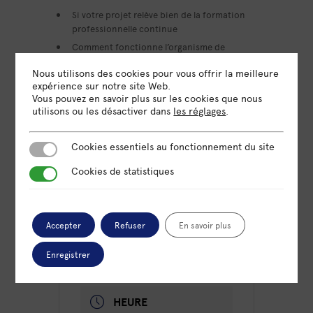
Si votre projet relève bien de la formation
professionnelle continue
Comment fonctionne l’organisme de
formation
Nous utilisons des cookies pour vous offrir la meilleure
Comment intégrer l’organisme de
expérience sur notre site Web.
formation
Vous pouvez en savoir plus sur les cookies que nous
utilisons ou les désactiver dans
les réglages
.
Cookies essentiels au fonctionnement du site
Cookies essentiels au fonctionnement du site
Cookies de statistiques
Cookies de statistiques
Accepter
Refuser
En savoir plus
DATE
30 Mai 2024
Enregistrer
Expiré!
HEURE