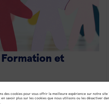
 Formation et
ur Omnicité Formation et Compétences
rait s’intégrer dans notre organisme
ons des cookies pour vous offrir la meilleure expérience sur notre site
en savoir plus sur les cookies que nous utilisons ou les désactiver da
.