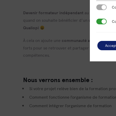
Cookies es
Co
D
evenir formateur indépendant
au sein d’un
orga
quand on souhaite bénéficier d’un
cadre sécuris
Cookies de
Co
Qualiopi
À cela on ajoute une
communauté active d’une ce
Accep
forts pour se retrouver et partager autour du mé
compétences.
Nous verrons ensemble :
Si votre projet relève bien de la formation pr
Comment fonctionne l’organisme de formatio
Comment intégrer l’organisme de formation