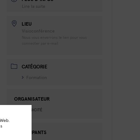
Lire la suite
LIEU
Visioconférence
Nous vous enverrons le lien pour vous
connecter par e-mail
CATÉGORIE
Formation
ORGANISATEUR
OMNICITÉ
 Web.
ns
PARTICIPANTS