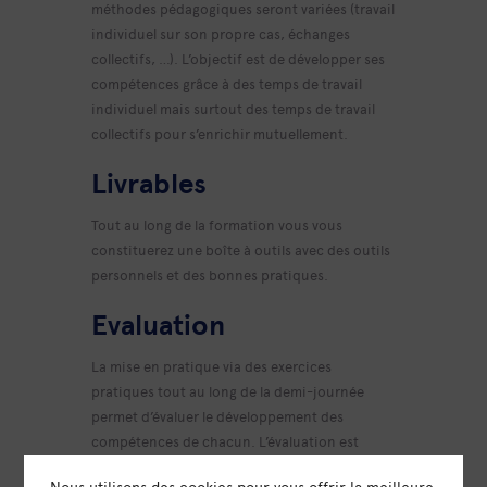
méthodes pédagogiques seront variées (travail
individuel sur son propre cas, échanges
collectifs, …). L’objectif est de développer ses
compétences grâce à des temps de travail
individuel mais surtout des temps de travail
collectifs pour s’enrichir mutuellement.
Livrables
Tout au long de la formation vous vous
constituerez une boîte à outils avec des outils
personnels et des bonnes pratiques.
Evaluation
La mise en pratique via des exercices
pratiques tout au long de la demi-journée
permet d’évaluer le développement des
compétences de chacun. L’évaluation est
menée de manière individuelle par
Nous utilisons des cookies pour vous offrir la meilleure