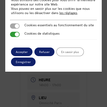
l’intervenant, sur la base des réalisations des
expérience sur notre site Web.
stagiaires lors de ces exercices.
Vous pouvez en savoir plus sur les cookies que nous
utilisons ou les désactiver dans
les réglages
.
Cookies essentiels au fonctionnement du site
Cookies essentiels au fonctionnement du site
Cookies de statistiques
Cookies de statistiques
Accepter
Refuser
En savoir plus
DATE
29 Avr 2025
Enregistrer
Expiré!
HEURE
14h00 - 17h00
LIEU
Omnicité Paris