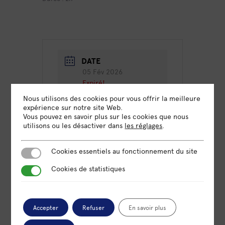
DATE
05 Fév 2026
Expiré!
Nous utilisons des cookies pour vous offrir la meilleure
expérience sur notre site Web.
HEURE
Vous pouvez en savoir plus sur les cookies que nous
9h30 - 11h30
utilisons ou les désactiver dans
les réglages
.
LIEU
Cookies essentiels au fonctionnement du site
Cookies essentiels au fonctionnement du site
Omnicité Paris
Cookies de statistiques
70 rue Amelot, 75011 Paris
Cookies de statistiques
CATÉGORIE
Accepter
Refuser
En savoir plus
Formation