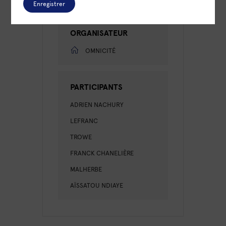
Enregistrer
ORGANISATEUR
OMNICITÉ
PARTICIPANTS
ADRIEN NACHURY
LEFRANC
TROWE
FRANCK CHANELIÈRE
MALHERBE
AÏSSATOU NDIAYE