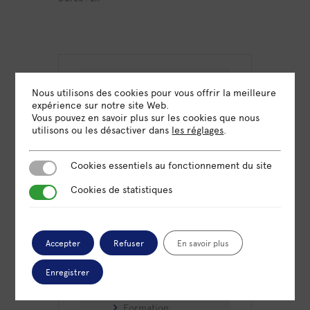
DATE
Nous utilisons des cookies pour vous offrir la meilleure
10 Avr 2025
expérience sur notre site Web.
Expiré!
Vous pouvez en savoir plus sur les cookies que nous
utilisons ou les désactiver dans
les réglages
.
HEURE
Cookies essentiels au fonctionnement du site
9h30 - 11h30
Cookies essentiels au fonctionnement du site
Cookies de statistiques
Cookies de statistiques
LIEU
Omnicité Paris
70 rue Amelot, 75011 Paris
Accepter
Refuser
En savoir plus
Enregistrer
CATÉGORIE
Formation