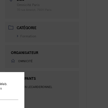
Omnicité Paris
70 rue Amelot, 75011 Paris
CATÉGORIE
Formation
ORGANISATEUR
OMNICITÉ
PARTICIPANTS
 Web.
JONATHAN LECARDERONNEL
ns
BELI
DEDADY