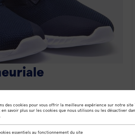
euriale
 5 jours avant en cas de désistement.
ons des cookies pour vous offrir la meilleure expérience sur notre site
voir une bonne posture, qu’est-ce que ça veut dire ?
en savoir plus sur les cookies que nous utilisons ou les désactiver da
.
elopper une posture entrepreneuriale proactive,
sentiels au fonctionnement du site
okies essentiels au fonctionnement du site