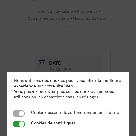
(le bulletin de salaire – Prévoyance –
Complémentaire santé – Médecine du travail
….)
DATE
28 Mai 2025
Expiré!
Nous utilisons des cookies pour vous offrir la meilleure
expérience sur notre site Web.
Vous pouvez en savoir plus sur les cookies que nous
HEURE
utilisons ou les désactiver dans
les réglages
.
14h00 - 16h30
Cookies essentiels au fonctionnement du site
Cookies essentiels au fonctionnement du site
LIEU
Visioconférence
Cookies de statistiques
Cookies de statistiques
Nous vous enverrons le lien
pour vous connecter par e-