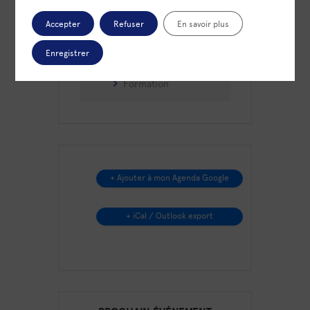
mail
Accepter
Refuser
En savoir plus
Enregistrer
CATÉGORIE
Formation
+ Ajouter à mon Agenda Google
+ iCal / Outlook export