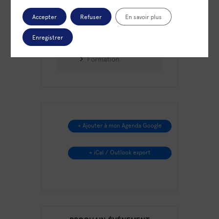
mail
Accepter
Refuser
En savoir plus
Enregistrer
CATÉGORIE
Formation
+ Ajouter à mon Agenda Google
+ iCal / Outlook export