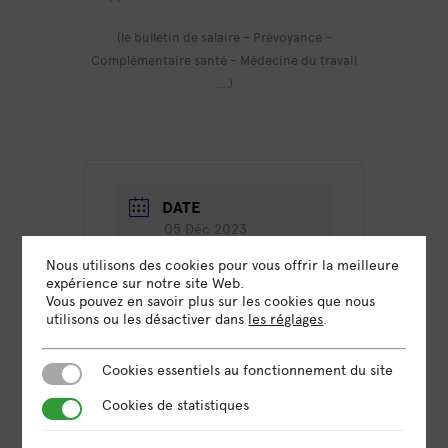
(le bulletin de salaire – Prévoyance –
Complémentaire santé – Médecine du travail
….)
DATE
05 Déc 2023
Expiré!
Nous utilisons des cookies pour vous offrir la meilleure
expérience sur notre site Web.
Vous pouvez en savoir plus sur les cookies que nous
HEURE
utilisons ou les désactiver dans
les réglages
.
14h00 - 16h30
Cookies essentiels au fonctionnement du site
Cookies essentiels au fonctionnement du site
LIEU
Visioconférence
Cookies de statistiques
Cookies de statistiques
Nous vous enverrons le lien
pour vous connecter par e-