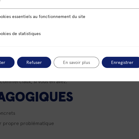
sentiels au fonctionnement du site
okies essentiels au fonctionnement du site
 statistiques
okies de statistiques
 et SWOT (vidéo envoyée une semaine avant pour les
r les présenter
ter
Refuser
En savoir plus
Enregistrer
 commerciaux, si vous en avez.
AGOGIQUES
oncrets
leur propre problématique