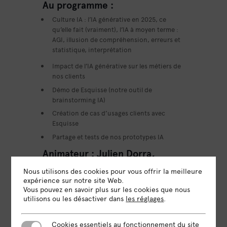
Au programme :
Culture IA : l’IA générative en 2025, ce
qu’elle fait (vraiment), l’IA à moyen terme :
AGI, illusion de compréhension, erreurs et
statistique, interprétation
Impact de l’IA générative sur les métiers de
nos clients
Démo de Esquisse (notre outil de
brainstorming IA)
Création de cas d’usages clients avec
Esquisse
Partage et tests de nos prototypes IA
Animateur : Julien Dorra,
membre d’Omnicité depuis
Nous utilisons des cookies pour vous offrir la meilleure
2008
expérience sur notre site Web.
Vous pouvez en savoir plus sur les cookies que nous
Designer-technologiste, Julien Dorra a créé
utilisons ou les désactiver dans
les réglages
.
depuis 2023 trois projets d’IA générative.
Formateur depuis 2005, auteur des nouveaux
Cookies essentiels au fonctionnement du site
cours d’IA générative des écoles Strate, IIM,
Cookies essentiels au fonctionnement du site