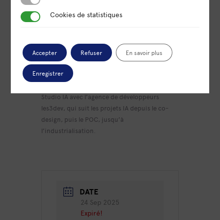
ECV, ICAN, PST&B, il a déjà formé 300
Cookies de statistiques
Cookies de statistiques
étudiants à l’IA générative et des équipes de
BNP Paribas et Michelin.
Accepter
Refuser
En savoir plus
Il a été coach pour le projet ComparIA du
Ministère de la Culture.
Enregistrer
En juin 2025, il a créé une nouvelle offre
Studio IA avec l’agence de développeurs
les3dev, qui suit les projets IA depuis le co-
design, puis le POC, jusqu’à
l’industrialisation.
DATE
24 Sep 2025
Expiré!