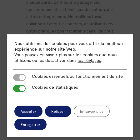
chaque participant pourra partager ses
questionnements et bénéficier des retours des
autres entrepreneurs. Nous allions
travail
collaboratif
et
outils concrets
, en utilisant des
outils pratiques pour faciliter le calcul du coût
de revient.
Nous utilisons des cookies pour vous offrir la meilleure
expérience sur notre site Web.
Vous pouvez en savoir plus sur les cookies que nous
utilisons ou les désactiver dans
les réglages
.
Livrable
Tableur Excel pour faciliter le calcul du coût
Cookies essentiels au fonctionnement du site
Cookies essentiels au fonctionnement du site
de revient
Cookies de statistiques
Cookies de statistiques
Format
Accepter
Refuser
En savoir plus
3h en visioconférence
De 5 à 10 participants
Enregistrer