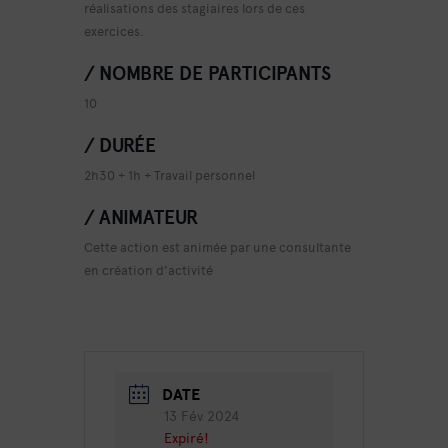
réalisations des stagiaires lors de ces
exercices.
/ NOMBRE DE PARTICIPANTS
10
/ DURÉE
2h30 + 1h + Travail personnel
/ ANIMATEUR
Cette action est animée par une consultante
en création d’activité
DATE
13 Fév 2024
Expiré!