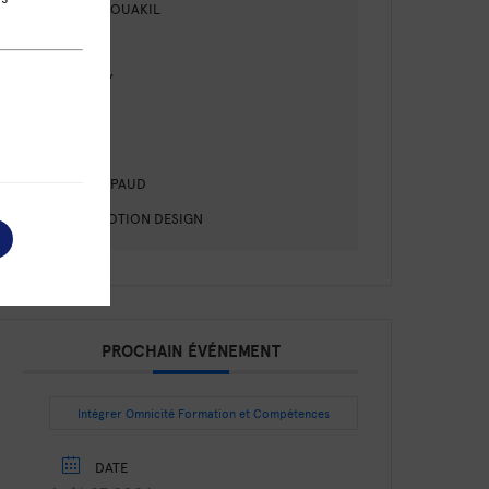
LAËTITIA OUAKIL
TRICARD
NACHURY
BLAU
DION
LISA POUPAUD
LUCAS MOTION DESIGN
PROCHAIN ÉVÉNEMENT
Intégrer Omnicité Formation et Compétences
DATE