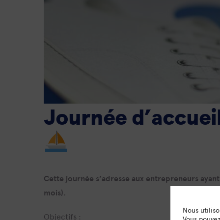
Journée d’accuei
Cette journée s’adresse aux entrepreneurs ayant
mois).
Nous utilis
Objectifs :
Vous pouvez 