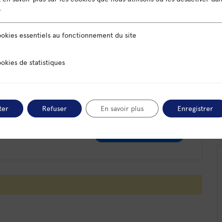
.
arcours, interlocuteurs)
sentiels au fonctionnement du site
okies essentiels au fonctionnement du site
nement son activité au sein d’Omnicité
 statistiques
okies de statistiques
mois de CAPE
ter
Refuser
En savoir plus
Enregistrer
+ iCal / Outlook export