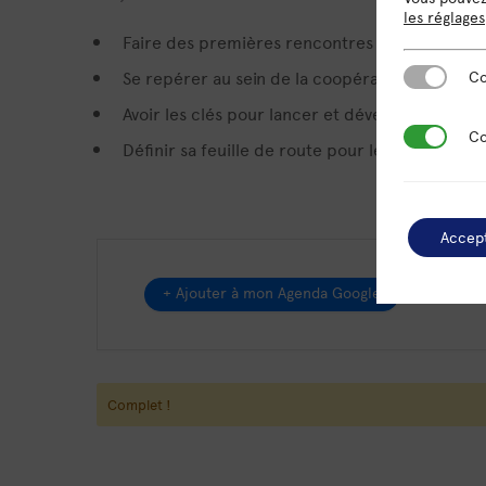
les réglages
Faire des premières rencontres
Se repérer au sein de la coopérative (outils, p
Cookies es
Co
Avoir les clés pour lancer et développer serei
Cookies de
Co
Définir sa feuille de route pour les premiers 
Accep
+ Ajouter à mon Agenda Google
Complet !