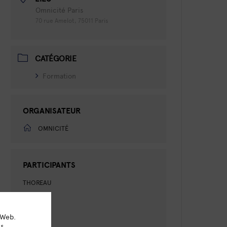
Omnicité Paris
70 rue Amelot, 75011 Paris
CATÉGORIE
Formation
ORGANISATEUR
OMNICITÉ
PARTICIPANTS
THOREAU
GOSSE
OTTINO
 Web.
ns