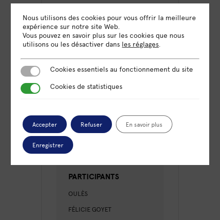
LIEU
Nous utilisons des cookies pour vous offrir la meilleure
expérience sur notre site Web.
Omnicité Paris
Vous pouvez en savoir plus sur les cookies que nous
70 rue Amelot, 75011 Paris
utilisons ou les désactiver dans
les réglages
.
Cookies essentiels au fonctionnement du site
Cookies essentiels au fonctionnement du site
CATÉGORIE
Cookies de statistiques
Cookies de statistiques
Formation
ORGANISATEUR
Accepter
Refuser
En savoir plus
OMNICITÉ
Enregistrer
PARTICIPANTS
OULÈS
FÉLICIE GOYET