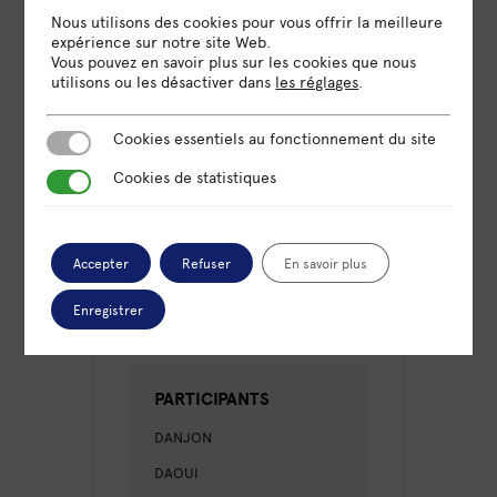
Nous utilisons des cookies pour vous offrir la meilleure
LIEU
expérience sur notre site Web.
Omnicité Paris
Vous pouvez en savoir plus sur les cookies que nous
utilisons ou les désactiver dans
les réglages
.
70 rue Amelot, 75011 Paris
Cookies essentiels au fonctionnement du site
Cookies essentiels au fonctionnement du site
CATÉGORIE
Cookies de statistiques
Cookies de statistiques
Formation
Accepter
Refuser
En savoir plus
ORGANISATEUR
Enregistrer
OMNICITÉ
PARTICIPANTS
DANJON
DAOUI