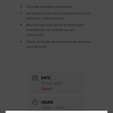
Faire des premières rencontres
Se repérer au sein de la coopérative (outils,
parcours, interlocuteurs)
Avoir les clés pour lancer et développer
sereinement son activité au sein
d’Omnicité
Définir sa feuille de route pour les premiers
mois de CAPE
DATE
09 Déc 2025
Expiré!
HEURE
10h00 - 16h00