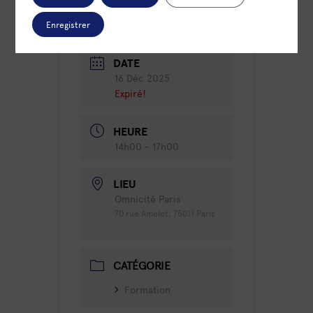
Enregistrer
DATE
16 Déc 2025
Expiré!
HEURE
14h00 - 17h00
LIEU
Omnicité Paris
70 rue Amelot, 75011 Paris
CATÉGORIE
Formation