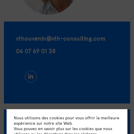
vthouvenin
@vth-consulting.com
06 07 69 01 38
Nous utilisons des cookies pour vous offrir la meilleure
expérience sur notre site Web.
Compétences
Vous pouvez en savoir plus sur les cookies que nous
utilisons ou les désactiver dans
les réglages
.
Coaching, facilitation, conseil carrière, outplacement,