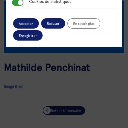
Cookies de statistiques
Cookies de statistiques
mathilde.penchinat
@ad-mira.fr
Accepter
Refuser
En savoir plus
Enregistrer
Mathilde Penchinat
Image & son
Retour à l’annuaire