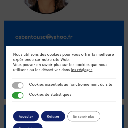
cabantousc
@yahoo.fr
0662876093
Nous utilisons des cookies pour vous offrir la meilleure
expérience sur notre site Web.
Vous pouvez en savoir plus sur les cookies que nous
utilisons ou les désactiver dans
les réglages
.
Cookies essentiels au fonctionnement du site
Cookies essentiels au fonctionnement du site
Cookies de statistiques
Cookies de statistiques
Accepter
Refuser
En savoir plus
Compétences
Rédaction - Copywriting - SEO - Stratégie - Cheffe de