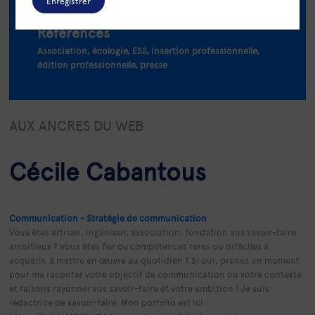
Enregistrer
projet communication 360°
Références
Association, écologie, ESS, insertion professionnelle,
édition professionnelle, presse
AUX ANCRES DU WEB
Cécile Cabantous
Communication - Stratégie de communication
Vous êtes artisan, ingénieur, association, fondation aux savoir-faire
ambitieux ? Vous êtes fier de compétences rares ou difficiles à
acquérir, à mettre en œuvre au quotidien ? Si oui, prenez un moment
pour me raconter votre objectif de communication ou votre contexte,
et faisons rayonner vos savoir-faire et votre ambition ! Je suis
rédactrice de savoir-faire. Mon porfolio est ici :