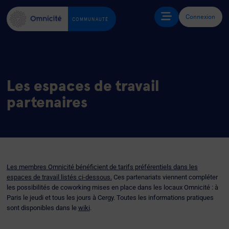
Connexion
COMMUNAUTÉ
Les espaces de travail
partenaires
Les membres Omnicité bénéficient de tarifs préférentiels dans les
espaces de travail listés ci-dessous.
Ces partenariats viennent compléter
les possibilités de coworking mises en place dans les locaux Omnicité : à
Paris le jeudi et tous les jours à Cergy. Toutes les informations pratiques
sont disponibles dans
le
wiki
.