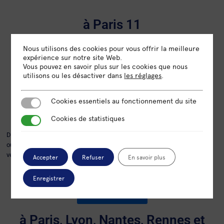
à Paris 11
Nous utilisons des cookies pour vous offrir la meilleure
expérience sur notre site Web.
Vous pouvez en savoir plus sur les cookies que nous
utilisons ou les désactiver dans
les réglages
.
Cookies essentiels au fonctionnement du site
Cookies essentiels au fonctionnement du site
Cookies de statistiques
Cookies de statistiques
Dans le quartier de la Bastille, Pépinière 27 est un incubateur généraliste
où plus de 120 start-up innovent au quotidien. Sur près de 3000m², une
véritable communauté d’entrepreneurs innovants.
Accepter
Refuser
En savoir plus
Enregistrer
En savoir plus
à Paris, Lyon, Nantes, Rennes et