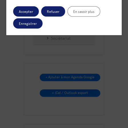
LIEU
Visio
Accepter
Refuser
En savoir plus
Enregistrer
CATÉGORIE
Sociétariat
+ Ajouter à mon Agenda Google
+ iCal / Outlook export