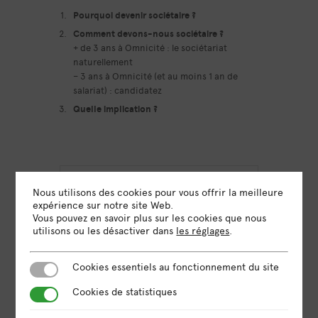
Pourquoi devenir sociétaire ?
Comment devons-nous sociétaire ?
+ de 3 ans à Omnicité : le sociétariat
naturellement
– 3 ans à Omnicité (et au moins 1 an de
salariat) : candidatez
Quelle implication ?
Nous utilisons des cookies pour vous offrir la meilleure
DATE
expérience sur notre site Web.
21 Mar 2025
Vous pouvez en savoir plus sur les cookies que nous
Expiré!
utilisons ou les désactiver dans
les réglages
.
HEURE
Cookies essentiels au fonctionnement du site
Cookies essentiels au fonctionnement du site
12h30 - 14h00
Cookies de statistiques
Cookies de statistiques