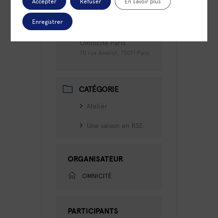
Accepter
Refuser
En savoir plus
14h00 - 15h00
Enregistrer
LIEU
Omnicité Paris
70 rue Amelot, 75011 Paris
CATÉGORIE
Atelier
Une saison en RSE
ORGANISATEUR
OMNICITÉ
PARTICIPANTS