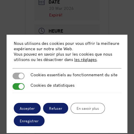
DATE
20 Mar 2026
Expiré!
HEURE
13h00 - 14h00
Nous utilisons des cookies pour vous offrir la meilleure
expérience sur notre site Web.
LIEU
Vous pouvez en savoir plus sur les cookies que nous
utilisons ou les désactiver dans
les réglages
.
Omnicité Paris
70 rue Amelot, 75011 Paris
Cookies essentiels au fonctionnement du site
Cookies essentiels au fonctionnement du site
Cookies de statistiques
Cookies de statistiques
CATÉGORIE
Atelier
Accepter
Refuser
En savoir plus
Une saison en RSE
Enregistrer
ORGANISATEUR