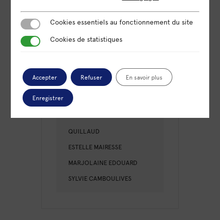
Labo
Cookies essentiels au fonctionnement du site
Cookies essentiels au fonctionnement du site
Cookies de statistiques
Cookies de statistiques
ORGANISATEUR
OMNICITÉ
Accepter
Refuser
En savoir plus
PARTICIPANTS
Enregistrer
VINCENT FLEURY
QUILLAUD
ESTELLE MAIRESSE
MARJOLAINE EDOUARD
SYLVIE CAMBOULIVES