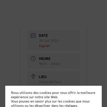
DATE
20 Juil 2023
Expiré!
HEURE
9h30 - 12h30
LIEU
Omnicité Paris
70 rue Amelot, 75011 Paris
Nous utilisons des cookies pour vous offrir la meilleure
expérience sur notre site Web.
Vous pouvez en savoir plus sur les cookies que nous
CATÉGORIE
utilisons ou les désactiver dans
les réglages
.