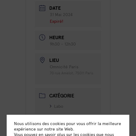
DATE
31 Mai 2024
Expiré!
HEURE
9h30 - 12h30
LIEU
Omnicité Paris
70 rue Amelot, 75011 Paris
CATÉGORIE
Labo
Nous utilisons des cookies pour vous offrir la meilleure
ORGANISATEUR
expérience sur notre site Web.
Vous pouvez en savoir plus sur les cookies que nous