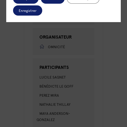
LIEU
Enregistrer
Visio
ORGANISATEUR
OMNICITÉ
PARTICIPANTS
LUCILE SAGNET
BÉNÉDICTE LE GOFF
PEREZ MIRA
NATHALIE THILLAY
MAYA ANDERSON-
GONZALEZ