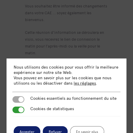
Vous souhaitez être informé des changements
dans votre CAE … soyez également les
bienvenus.
Cette réunion d’information se déroulera en
visio, vous recevrez le lien de connexion le
matin pour l’après-midi ou la veille pour le
matin.
Nous utilisons des cookies pour vous offrir la meilleure
expérience sur notre site Web.
Vous pouvez en savoir plus sur les cookies que nous
utilisons ou les désactiver dans
les réglages
.
DATE
21 Sep 2023
Cookies essentiels au fonctionnement du site
Cookies essentiels au fonctionnement du site
Expiré!
Cookies de statistiques
Cookies de statistiques
HEURE
9h30 - 12h30
Accepter
Refuser
En savoir plus