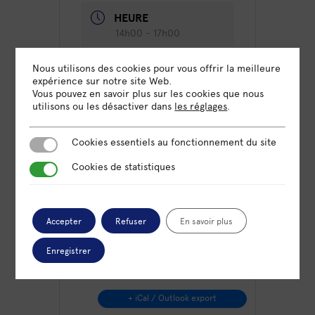
HEURE
14h00 - 17h00
Nous utilisons des cookies pour vous offrir la meilleure
LIEU
expérience sur notre site Web.
Visio
Vous pouvez en savoir plus sur les cookies que nous
utilisons ou les désactiver dans
les réglages
.
CATÉGORIE
Cookies essentiels au fonctionnement du site
Cookies essentiels au fonctionnement du site
Atelier
Cookies de statistiques
Cookies de statistiques
Accepter
Refuser
En savoir plus
Enregistrer
+ Ajouter à mon Agenda Google
+ iCal / Outlook export