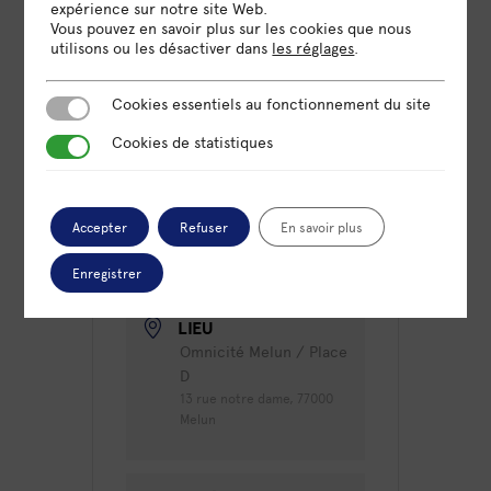
une ou plusieurs de vos
connaissances…
expérience sur notre site Web.
Vous pouvez en savoir plus sur les cookies que nous
utilisons ou les désactiver dans
les réglages
.
Cookies essentiels au fonctionnement du site
Cookies essentiels au fonctionnement du site
DATE
Cookies de statistiques
Cookies de statistiques
30 Mar 2023
Expiré!
Accepter
Refuser
En savoir plus
HEURE
9h30 - 11h00
Enregistrer
LIEU
Omnicité Melun / Place
D
13 rue notre dame, 77000
Melun