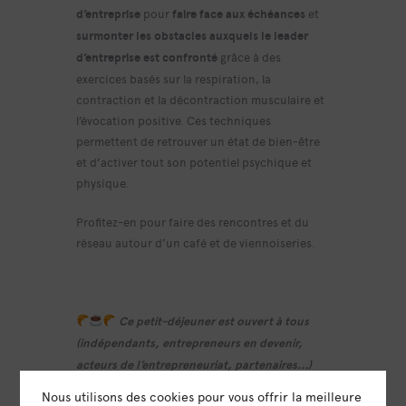
d’entreprise
pour
faire face aux échéances
et
surmonter les obstacles auxquels le leader
d’entreprise est confronté
grâce à des
exercices basés sur la respiration, la
contraction et la décontraction musculaire et
l’évocation positive. Ces techniques
permettent de retrouver un état de bien-être
et d’activer tout son potentiel psychique et
physique.
Profitez-en pour faire des rencontres et du
réseau autour d’un café et de viennoiseries.
Ce petit-déjeuner est ouvert à tous
(indépendants, entrepreneurs en devenir,
acteurs de l’entrepreneuriat, partenaires…)
Omnicité vous propose donc de venir avec
Nous utilisons des cookies pour vous offrir la meilleure