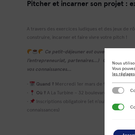
Pitcher et incarner son projet : e
A travers des exercices ludiques et des jeux de 
construire, incarner et faire vivre votre pitch !
Ce petit-déjeuner est ouvert à tous (ind
l’entrepreneuriat, partenaires…)
Omnicité vous
Nous utilis
Vous pouvez 
vos
connaissances…
les réglages
•
Quand ?
Mercredi 1er mars de 9h30 à 11h30
Cookies es
Co
•
Où ?
A La Turbine – 32 boulevard du Port 95
•
Inscriptions obligatoire (et n’oubliez pas : vo
Cookies de
Co
connaissances)
Accep