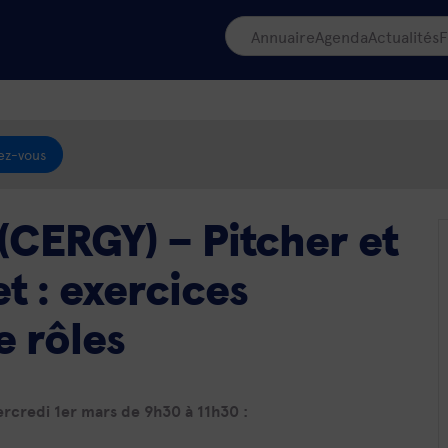
Annuaire
Agenda
Actualités
F
ez-vous
CERGY) – Pitcher et
t : exercices
e rôles
rcredi 1er mars de 9h30 à 11h30 :