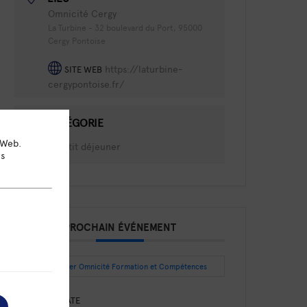
Omnicité Cergy
La Turbine - 32 boulevard du Port, 95000
Cergy Pontoise
https://laturbine-
SITE WEB
cergypontoise.fr/
CATÉGORIE
 Web.
Petit déjeuner
ns
PROCHAIN ÉVÉNEMENT
Intégrer Omnicité Formation et Compétences
DATE