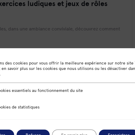
xercices ludiques et jeux de rôles
rôles, dans une ambiance conviviale, découvrez comment
épendants, entrepreneurs en devenir, acteurs de
 propose donc de venir avec une ou plusieurs de
ons des cookies pour vous offrir la meilleure expérience sur notre site
en savoir plus sur les cookies que nous utilisons ou les désactiver da
.
sentiels au fonctionnement du site
okies essentiels au fonctionnement du site
000 Cergy
us pouvez venir avec une ou plusieurs de vos
 statistiques
okies de statistiques
ter
Refuser
En savoir plus
Enregistrer