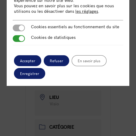
expérience sur notre site Web.
Vous pouvez en savoir plus sur les cookies que nous
utilisons ou les désactiver dans
les réglages
.
Cookies essentiels au fonctionnement du site
Cookies essentiels au fonctionnement du site
Cookies de statistiques
Cookies de statistiques
DATE
09 Mar 2023
Expiré!
Accepter
Refuser
En savoir plus
HEURE
Enregistrer
9h00 - 13h00
LIEU
Visio
CATÉGORIE