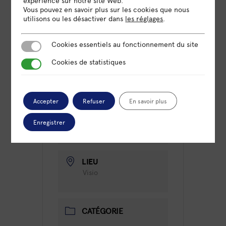
expérience sur notre site Web.
Vous pouvez en savoir plus sur les cookies que nous
utilisons ou les désactiver dans
les réglages
.
Cookies essentiels au fonctionnement du site
Cookies essentiels au fonctionnement du site
Cookies de statistiques
Cookies de statistiques
DATE
28 Avr 2023
Expiré!
Accepter
Refuser
En savoir plus
HEURE
Enregistrer
11h00 - 13h00
LIEU
Visio
CATÉGORIE