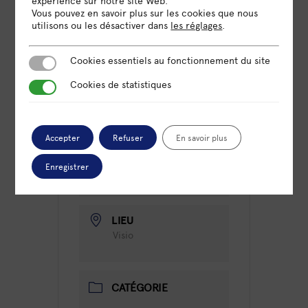
expérience sur notre site Web.
Vous pouvez en savoir plus sur les cookies que nous
utilisons ou les désactiver dans
les réglages
.
Cookies essentiels au fonctionnement du site
Cookies essentiels au fonctionnement du site
Cookies de statistiques
Cookies de statistiques
DATE
29 Juin 2023
Expiré!
Accepter
Refuser
En savoir plus
HEURE
Enregistrer
9h00 - 17h00
LIEU
Visio
CATÉGORIE