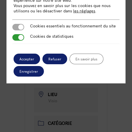
expérience sur notre site Web.
Vous pouvez en savoir plus sur les cookies que nous
utilisons ou les désactiver dans
les réglages
.
Cookies essentiels au fonctionnement du site
Cookies essentiels au fonctionnement du site
Cookies de statistiques
Cookies de statistiques
DATE
19 Sep 2023
Expiré!
Accepter
Refuser
En savoir plus
HEURE
Enregistrer
9h15 - 11h45
LIEU
Visio
CATÉGORIE