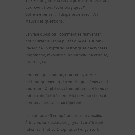
Y a-t-il un guide de survie professionnelle face
aux révolutions technologiques ?
Votre métier va-t-il disparaître avec l’IA ?
Mauvaises questions.
La vraie question : comment se réinventer
pour surfer la vague plutôt que de la subir ?
L’exercice : 5 ruptures historiques décryptées
Imprimerie, révolution industrielle, électricité,
Internet, IA…
Pour chaque époque, nous analyserons
méthodiquement qui a coulé, qui a émergé, et
pourquoi. Copistes vs traducteurs, artisans vs
industriels éclairés,archivistes vs curateurs de
contenu : les cycles se répètent.
La méthode : 3 compétences transversales
À travers les siècles, les gagnants maîtrisent
relier (synthétiser), expliquer (vulgariser),