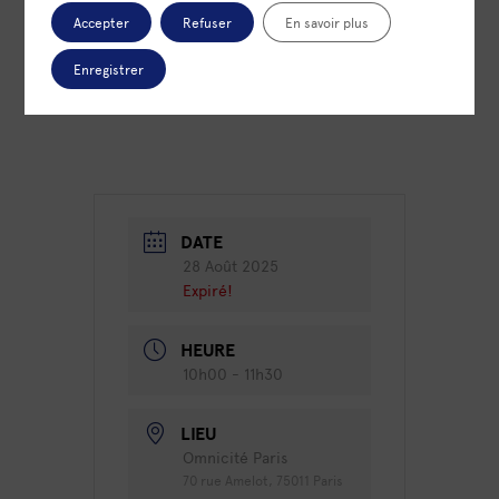
leçons de l’histoire pour éclairer vos décisions.
Accepter
Refuser
En savoir plus
En redonnant vie aux grandes stratégies du
passé, nous vous aidons à mieux comprendre,
Enregistrer
illustrer et appliquer ces enseignements au sein
de votre entreprise.
DATE
28 Août 2025
Expiré!
HEURE
10h00 - 11h30
LIEU
Omnicité Paris
70 rue Amelot, 75011 Paris