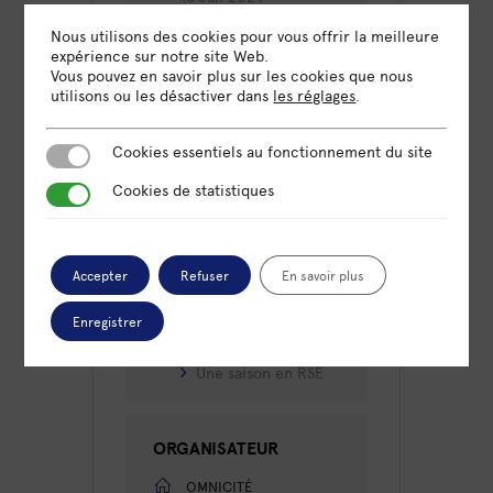
Expiré!
Nous utilisons des cookies pour vous offrir la meilleure
expérience sur notre site Web.
Vous pouvez en savoir plus sur les cookies que nous
HEURE
utilisons ou les désactiver dans
les réglages
.
10h00 - 12h00
Cookies essentiels au fonctionnement du site
Cookies essentiels au fonctionnement du site
LIEU
Omnicité Paris
Cookies de statistiques
Cookies de statistiques
70 rue Amelot, 75011 Paris
Accepter
Refuser
En savoir plus
CATÉGORIE
Enregistrer
Atelier
Une saison en RSE
ORGANISATEUR
OMNICITÉ