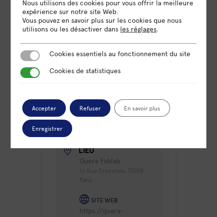
Nous utilisons des cookies pour vous offrir la meilleure
idf.org/
expérience sur notre site Web.
Vous pouvez en savoir plus sur les cookies que nous
utilisons ou les désactiver dans
les réglages
.
Cookies essentiels au fonctionnement du site
Cookies essentiels au fonctionnement du site
DATE
Cookies de statistiques
Cookies de statistiques
14 Fév 2025
Expiré!
Accepter
Refuser
En savoir plus
HEURE
10h00 - 13h00
Enregistrer
LIEU
Quera Fablab
16 Rue Ernestine, 75018
Paris
SITE WEB
https://quera-