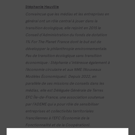
Stéphanie Hauville
Convaincue que les médias et les entreprises en
général ont un rôle central à jouer dans la
transition écologique, elle rejoint en 2015 le
Conseil d’Administration du fonds de dotation
1% For The Planet France dont le but est de
développer la philanthropie environnementale.
Pas de transition écologique sans transition
économique : Stéphanie s’intéresse également à
l’économie circulaire et aux NME (Nouveaux
Modèles Économiques). Depuis 2022, en
parallèle de ses missions de conseils dans les
médias, elle est Déléguée Générale de Terres
EFC Île-de-France, une association soutenue
par l’ADEME qui a pour rôle de sensibiliser
entreprises et collectivités territoriales
franciliennes à l’EFC (Économie de la
Fonctionnalité et de la Coopération).
Lien Terres EFC :
https://www.terres-efc-