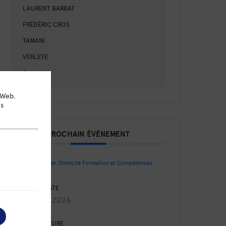
LAURENT BARBAT
FRÉDÉRIC CROS
TAMANI
VERLEYE
BALANYA
 Web.
ns
PROCHAIN ÉVÉNEMENT
Intégrer Omnicité Formation et Compétences
DATE
Août 27 2026
HEURE