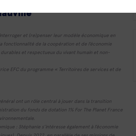
e Mairesse, entrepreneure à
auville
à interroger et (re)penser leur modèle économique en
la fonctionnalité de la coopération et de l’économie
us durables et respectueux du vivant humain et non-
ice EFC du programme « Territoires de services et de
néral ont un rôle central à jouer dans la transition
inistration du fonds de dotation 1% For The Planet France
nvironnementale.
nomique : Stéphanie s’intéresse également à l’économie
ques). Depuis 2022, en parallèle de ses missions de