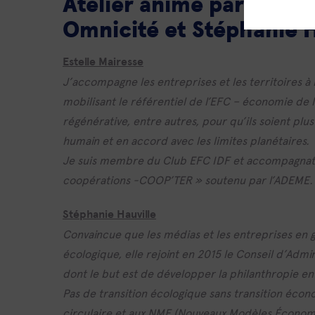
Atelier animé par Estell
Omnicité et Stéphanie H
Estelle Mairesse
J’accompagne les entreprises et les territoires 
mobilisant le référentiel de l’EFC – économie de 
régénérative, entre autres, pour qu’ils soient pl
humain et en accord avec les limites planétaires.
Je suis membre du Club EFC IDF et accompagnatr
coopérations -COOP’TER » soutenu par l’ADEME.
Stéphanie Hauville
Convaincue que les médias et les entreprises en gé
écologique, elle rejoint en 2015 le Conseil d’Adm
dont le but est de développer la philanthropie e
Pas de transition écologique sans transition éco
circulaire et aux NME (Nouveaux Modèles Économi