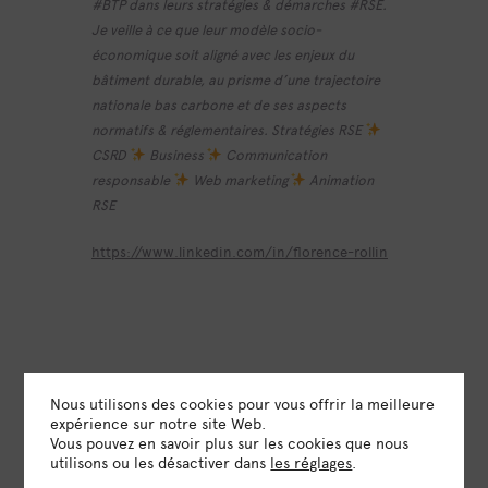
#BTP dans leurs stratégies & démarches #RSE.
Je veille à ce que leur modèle socio-
économique soit aligné avec les enjeux du
bâtiment durable, au prisme d’une trajectoire
nationale bas carbone et de ses aspects
normatifs & réglementaires. Stratégies RSE
CSRD
Business
Communication
responsable
Web marketing
Animation
RSE
https://www.linkedin.com/in/florence-rollin
Nous utilisons des cookies pour vous offrir la meilleure
expérience sur notre site Web.
DATE
Vous pouvez en savoir plus sur les cookies que nous
28 Jan 2025
utilisons ou les désactiver dans
les réglages
.
Expiré!