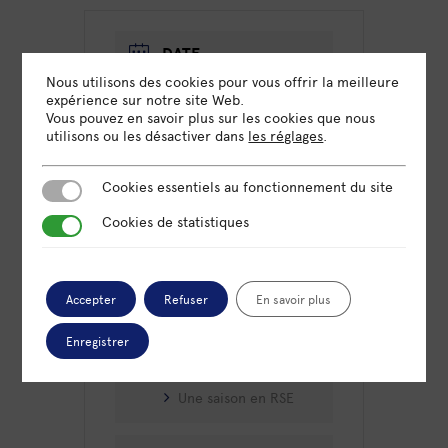
DATE
22 Jan 2024
Nous utilisons des cookies pour vous offrir la meilleure
Expiré!
expérience sur notre site Web.
Vous pouvez en savoir plus sur les cookies que nous
utilisons ou les désactiver dans
les réglages
.
HEURE
18h00 - 20h00
Cookies essentiels au fonctionnement du site
Cookies essentiels au fonctionnement du site
Cookies de statistiques
LIEU
Cookies de statistiques
Proche Omnicité Paris
Accepter
Refuser
En savoir plus
CATÉGORIE
Enregistrer
Atelier
Une saison en RSE